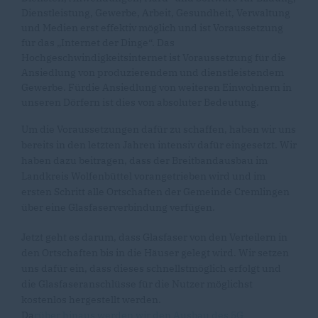
Dienstleistung, Gewerbe, Arbeit, Gesundheit, Verwaltung
und Medien erst effektiv möglich und ist Voraussetzung
für das „Internet der Dinge“. Das
Hochgeschwindigkeitsinternet ist Voraussetzung für die
Ansiedlung von produzierendem und dienstleistendem
Gewerbe. Fürdie Ansiedlung von weiteren Einwohnern in
unseren Dörfern ist dies von absoluter Bedeutung.
Um die Voraussetzungen dafür zu schaffen, haben wir uns
bereits in den letzten Jahren intensiv dafür eingesetzt. Wir
haben dazu beitragen, dass der Breitbandausbau im
Landkreis Wolfenbüttel vorangetrieben wird und im
ersten Schritt alle Ortschaften der Gemeinde Cremlingen
über eine Glasfaserverbindung verfügen.
Jetzt geht es darum, dass Glasfaser von den Verteilern in
den Ortschaften bis in die Häuser gelegt wird. Wir setzen
uns dafür ein, dass dieses schnellstmöglich erfolgt und
die Glasfaseranschlüsse für die Nutzer möglichst
kostenlos hergestellt werden.
Da
rüber hinaus werden wir den Ausbau des 5G