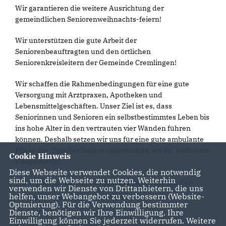
Wir garantieren die weitere Ausrichtung der
gemeindlichen Seniorenweihnachts-feiern!
Wir unterstützen die gute Arbeit der
Seniorenbeauftragten und den örtlichen
Seniorenkreisleitern der Gemeinde Cremlingen!
Wir schaffen die Rahmenbedingungen für eine gute
Versorgung mit Arztpraxen, Apotheken und
Lebensmittelgeschäften. Unser Ziel ist es, dass
Seniorinnen und Senioren ein selbstbestimmtes Leben bis
ins hohe Alter in den vertrauten vier Wänden führen
können. Deshalb setzen wir uns für eine gute ambulante
Pflege ein. Darüber hinaus unterstützen wir die stationäre
Cookie Hinweis
Pflege vor Ort.
Diese Webseite verwendet Cookies, die notwendig
sind, um die Webseite zu nutzen. Weiterhin
Wir wollen die Barrierefreiheit in allen Ortsteilen der
verwenden wir Dienste von Drittanbietern, die uns
helfen, unser Webangebot zu verbessern (Website-
Gemeinde Cremlingen weiter ausbauen.
Optmierung). Für die Verwendung bestimmter
Dienste, benötigen wir Ihre Einwilligung. Ihre
Einwilligung können Sie jederzeit widerrufen. Weitere